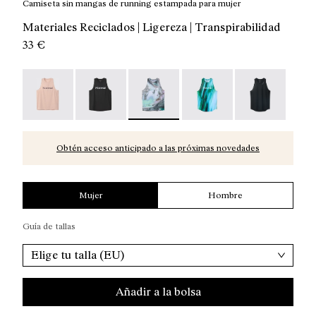
Camiseta sin mangas de running estampada para mujer
Materiales Reciclados | Ligereza | Transpirabilidad
33 €
Race Tank W NN Dusty Pink - N1CWRT2-006
Race Tank W NN Black - N1CWRT2-005
Race Tank W Nature AI Print - N1C
Race Tank W Print - N1
Race Tank W B
Obtén acceso anticipado a las próximas novedades
Mujer
Hombre
Guía de tallas
Elige tu talla (EU)
Añadir a la bolsa