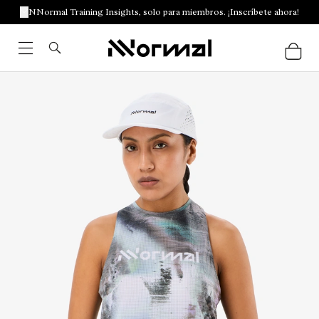
NNormal Training Insights, solo para miembros. ¡Inscríbete ahora!