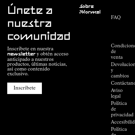
Atención
Sobre
al cliente
Únete a
Nnormal
FAQ
Misión
nuestra
Seguimiento
Compromiso
del
Guía de
comunidad
pedido
Outdoor
Alpine
Condicion
Inscríbete en nuestra
Connections
de
newsletter
y obtén acceso
de
venta
anticipado a nuestros
Kilian
productos, últimas noticias,
Devolucio
Jornet
así como contenido
y
Tiendas
exclusivo.
cambios
Press
Contáctan
Room
Inscríbete
Aviso
legal
Política
de
privacidad
Accesibili
Política