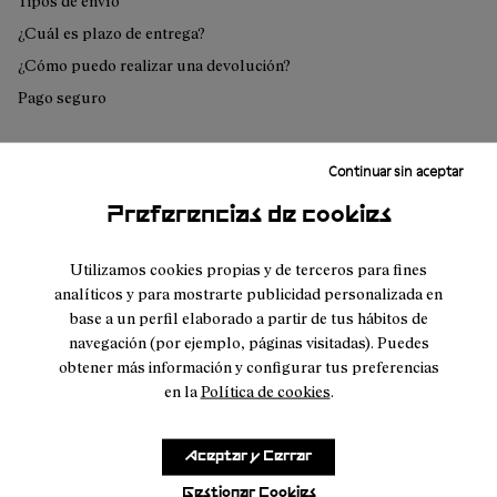
Tipos de envío
¿Cuál es plazo de entrega?
¿Cómo puedo realizar una devolución?
Pago seguro
Continuar sin aceptar
¿No encuentras lo que buscas?
Preferencias de cookies
Contáctenos
Utilizamos cookies propias y de terceros para fines
analíticos y para mostrarte publicidad personalizada en
base a un perfil elaborado a partir de tus hábitos de
navegación (por ejemplo, páginas visitadas). Puedes
obtener más información y configurar tus preferencias
Atención
en la
Política de cookies
.
Sobre
al cliente
Únete a
Nnormal
FAQ
Misión
Aceptar y Cerrar
nuestra
Seguimiento
Compromiso
del
Gestionar Cookies