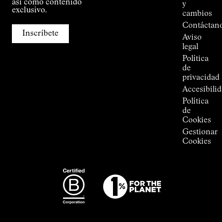
así como contenido
y
Tiendas
exclusivo.
cambios
Press
Contáctan
Room
Inscríbete
Aviso
legal
Política
de
privacidad
Accesibili
Política
de
Cookies
Gestionar
Cookies