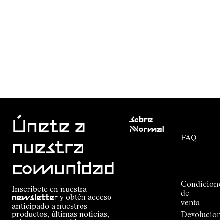
Atención
Sobre
al cliente
Únete a
Nnormal
FAQ
Misión
nuestra
Seguimiento
Compromiso
del
Guía de
comunidad
pedido
Outdoor
Alpine
Condicion
Inscríbete en nuestra
Connections
de
newsletter
y obtén acceso
de
venta
anticipado a nuestros
Kilian
productos, últimas noticias,
Devolucio
Jornet