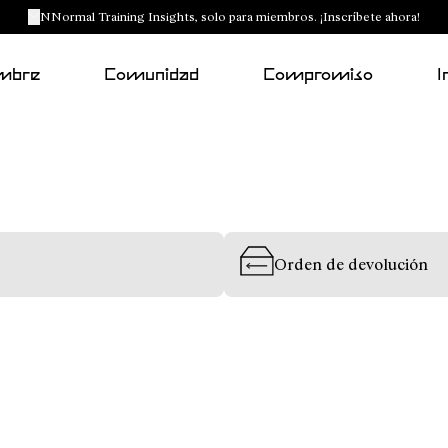
NNormal Training Insights, solo para miembros. ¡Inscríbete ahora!
mbre
Comunidad
Compromiso
I
Orden de devolución