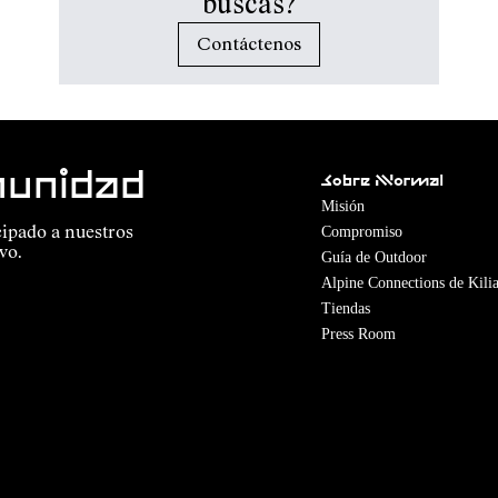
buscas?
Contáctenos
munidad
Sobre Nnormal
Misión
Compromiso
cipado a nuestros
vo.
Guía de Outdoor
Alpine Connections de Kilia
Tiendas
Press Room