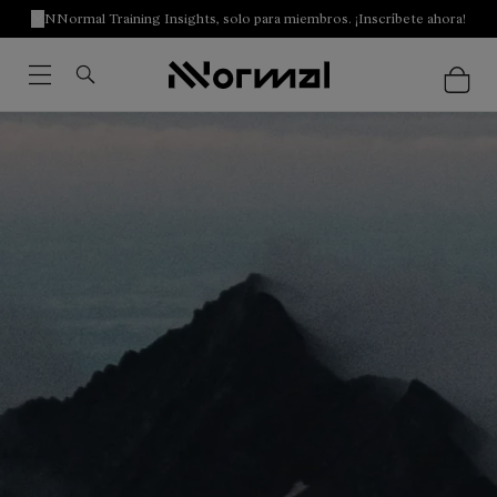
NNormal Training Insights, solo para miembros. ¡Inscríbete ahora!