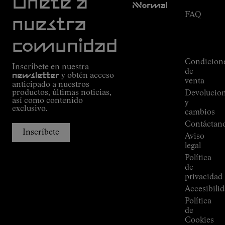
Únete a
Nnormal
FAQ
Misión
nuestra
Seguimiento
Compromiso
del
Guía de
comunidad
pedido
Outdoor
Alpine
Condicion
Inscríbete en nuestra
Connections
de
newsletter
y obtén acceso
de
venta
anticipado a nuestros
Kilian
productos, últimas noticias,
Devolucio
Jornet
así como contenido
y
Tiendas
exclusivo.
cambios
Press
Contáctan
Room
Inscríbete
Aviso
legal
Política
de
privacidad
Accesibili
Política
de
Cookies