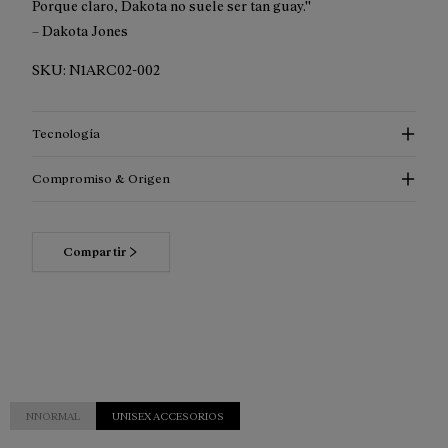
Porque claro, Dakota no suele ser tan guay.''
– Dakota Jones
SKU:
N1ARC02-002
Tecnología
Compromiso & Origen
Compartir
Lee más
acerca de nuestros compromisos
NNORMAL
UNISEX ACCESORIOS