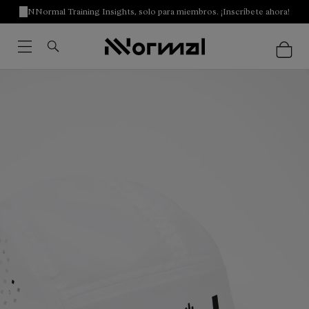
NNormal Training Insights, solo para miembros. ¡Inscríbete ahora!