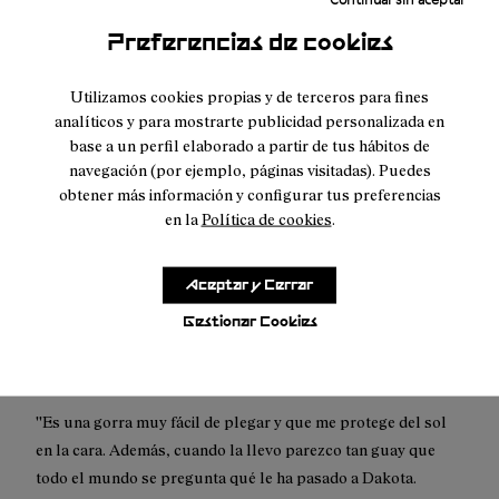
Preferencias de cookies
Descripción
Utilizamos cookies propias y de terceros para fines
Una gorra ligera, con protección solar y lista para correr.
analíticos y para mostrarte publicidad personalizada en
Reforzada para soportar cualquier distancia.
base a un perfil elaborado a partir de tus hábitos de
navegación (por ejemplo, páginas visitadas). Puedes
obtener más información y configurar tus preferencias
Desde los caminos más sencillos a los más técnicos. Para
en la
Política de cookies
.
correr en la pista o por los senderos más anchos. Nuestra
gorra está diseñada para todo tipo de carrera y estilo de
corredor. Alta tecnología y ligereza. Durabilidad extrema y
Aceptar y Cerrar
facilidad de plegado y almacenaje en el bolsillo.
Gestionar Cookies
Nuestros corredores saben que la gorra adecuada puede
marcar la diferencia.
''Es una gorra muy fácil de plegar y que me protege del sol
en la cara. Además, cuando la llevo parezco tan guay que
todo el mundo se pregunta qué le ha pasado a Dakota.