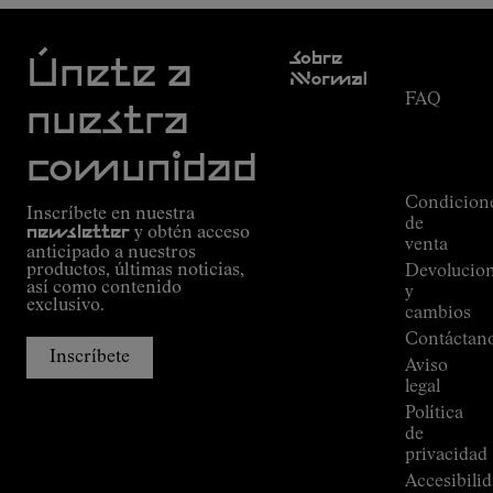
Atención
Sobre
al cliente
Únete a
Nnormal
FAQ
Misión
nuestra
Seguimiento
Compromiso
del
Guía de
comunidad
pedido
Outdoor
Alpine
Condicion
Inscríbete en nuestra
Connections
de
newsletter
y obtén acceso
de
venta
anticipado a nuestros
Kilian
productos, últimas noticias,
Devolucio
Jornet
así como contenido
y
Tiendas
exclusivo.
cambios
Press
Contáctan
Room
Inscríbete
Aviso
legal
Política
de
privacidad
Accesibili