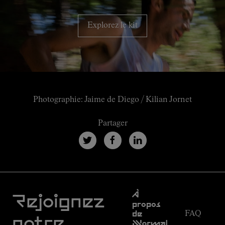
Explorez le kit
Photographie: Jaime de Diego / Kilian Jornet
Partager
Service
À
clientèle
Rejoignez
propos
FAQ
de
notre
NNormal