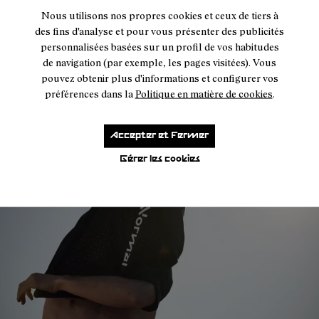
Nous utilisons nos propres cookies et ceux de tiers à
des fins d'analyse et pour vous présenter des publicités
personnalisées basées sur un profil de vos habitudes
"Il est nécessaire de trouver un nouveau
de navigation (par exemple, les pages visitées). Vous
moyen de penser et d’agir vis-à-vis de notre
pouvez obtenir plus d'informations et configurer vos
environnement dans le cadre de nos activités
préférences dans la
Politique en matière de cookies
.
en extérieur."
Accepter et Fermer
Gérer les cookies