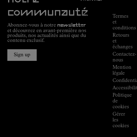
Suivi de
commande
Mission
communauté
Engagement
Termes
Outdoor
et
Abonnez-vous à notre
newsletter
guide
conditions
et découvrez en avant-première nos
Alpine
Retours
produits, nos actualités ainsi que du
Connections
contenu exclusif.
et
de
échanges
Kilian
Contactez-
Jornet
Sign up
nous
Boutiques
Mention
Press
légale
Room
Confidentia
Accessibili
Politique
de
cookies
Gérer
les
cookies