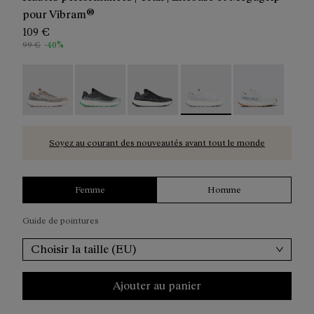
pour Vibram®
109 €
99 €
-40%
Kjerag 01 Beige - N1ZKGM1-005
Kjerag 01 Green - N1ZKGM1-004
Kjerag 01 Black/Grey - N1ZKGM1-0
Kjerag 01 White/Grey - N
Kjerag 01 Gree
Soyez au courant des nouveautés avant tout le monde
Femme
Homme
Guide de pointures
Choisir la taille (EU)
Ajouter au panier