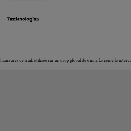
Pour en savoir plus sur nos engagements
Technologies
ussures de trail, utilisée sur un drop global de 6 mm. La semelle interc