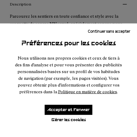
Description
Parcourez les sentiers en toute confiance et style avec la
casquette de course NNormal, spécialement conçue pour
Continuer sans accepter
les coureurs de trail qui exigent à la fois performance et
confort. . Cette casquette est une fusion de fonctionnalité et
Préférences pour les cookies
de design innovant, conçue pour améliorer votre expérience
en plein air. Elle inclut des trous découpés au laser le long
Nous utilisons nos propres cookies et ceux de tiers à
des côtés qui augmentent la respirabilité et un meilleur effet
des fins d'analyse et pour vous présenter des publicités
de refroidissement.
personnalisées basées sur un profil de vos habitudes
de navigation (par exemple, les pages visitées). Vous
pouvez obtenir plus d'informations et configurer vos
Matériau hautes performances : Fabriquée en polyester
préférences dans la
Politique en matière de cookies
.
recyclé, cette casquette est la combinaison parfaite entre
durabilité et flexibilité. Le polyester offre une résistance aux
éléments, tandis que le spandex assure un ajustement
Accepter et Fermer
confortable et adéquat.
Gérer les cookies
Confort respirant : Conçu pour le plein air, le tissu respirant
de la casquette vous garde au frais et au sec, même lors des