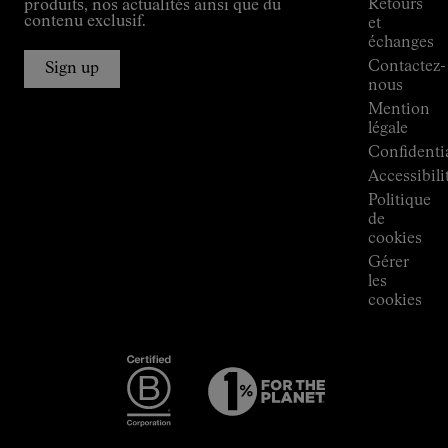
Retours
produits, nos actualités ainsi que du
Connections
contenu exclusif.
et
de
échanges
Kilian
Contactez-
Jornet
Sign up
nous
Boutiques
Mention
Press
légale
Room
Confidentia
Accessibili
Politique
de
cookies
Gérer
les
cookies