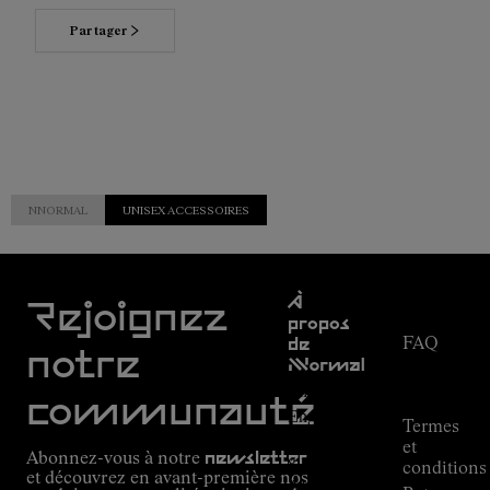
Partager
NNORMAL
UNISEX ACCESSOIRES
Service
À
clientèle
Rejoignez
propos
FAQ
de
notre
NNormal
Suivi de
commande
Mission
communauté
Engagement
Termes
Outdoor
et
Abonnez-vous à notre
newsletter
guide
conditions
et découvrez en avant-première nos
Alpine