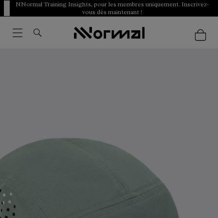
NNormal Training Insights, pour les membres uniquement. Inscrivez-
vous dès maintenant !