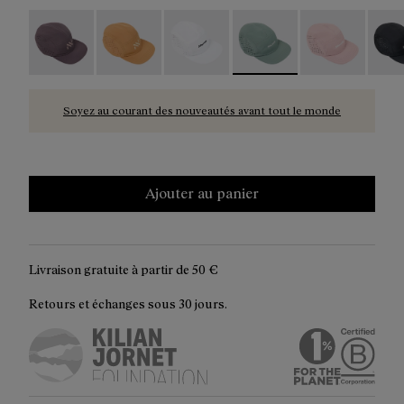
Race Cap Purple - N1ARC03-007
Race Cap Orange - N1ARC03-006
Race Cap White - N1ARC03-004
Race Cap Green - N1ARC
Race Cap Dusty
Race 
Soyez au courant des nouveautés avant tout le monde
Ajouter au panier
Livraison gratuite à partir de
50 €
Retours et échanges sous 30 jours.