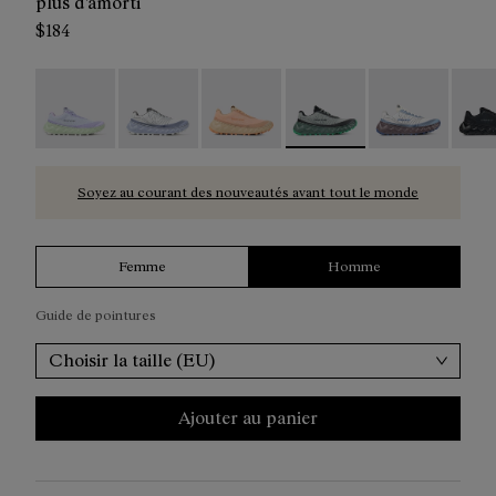
plus d'amorti
$184
Tomir 02 Blue/Green - N2ZTR02-014
Tomir 02 Blue - N2ZTR02-013
Tomir 02 Orange - N2ZTR02-010
Tomir 02 Green - N2ZTR0
Tomir 02 White
Tomir
Soyez au courant des nouveautés avant tout le monde
Femme
Homme
Guide de pointures
Choisir la taille (EU)
Ajouter au panier