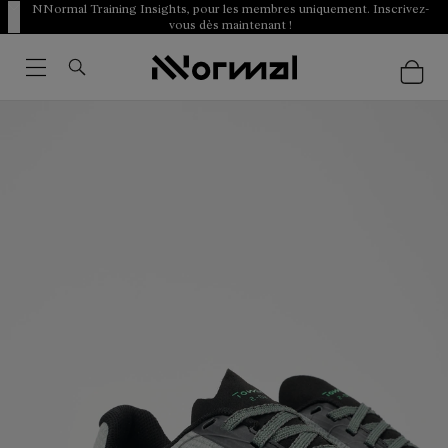
NNormal Training Insights, pour les membres uniquement. Inscrivez-
vous dès maintenant !