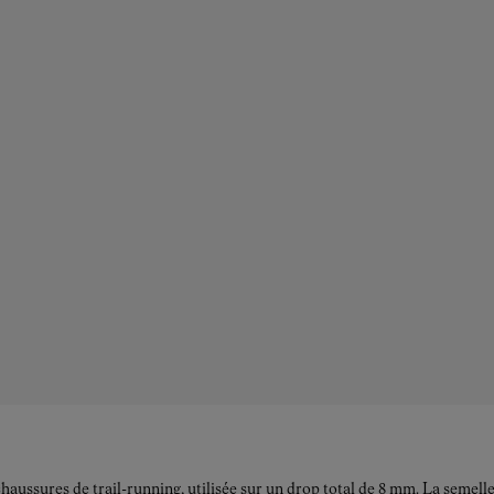
aussures de trail-running, utilisée sur un drop total de 8 mm. La semel