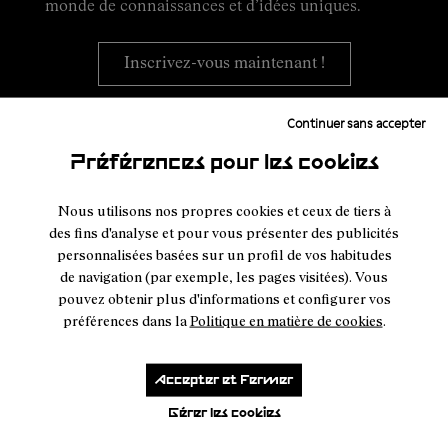
monde de connaissances et d’idées uniques.
Inscrivez-vous maintenant !
Continuer sans accepter
Créez votre compte NNormal :
Vous êtes déjà
Préférences pour les cookies
membre ? Super, que vous soyez nouveau ou que vous
ayez déjà un compte, créez-en un ou connectez-vous
pour commencer.
Nous utilisons nos propres cookies et ceux de tiers à
des fins d'analyse et pour vous présenter des publicités
personnalisées basées sur un profil de vos habitudes
Créez votre compte NNormal ou connectez-vous
de navigation (par exemple, les pages visitées). Vous
pouvez obtenir plus d'informations et configurer vos
préférences dans la
Politique en matière de cookies
.
Connectez-vous à votre compte, remplissez le
formulaire de NNormal Training Insights, et
Accepter et Fermer
c’est parti !
Gérer les cookies