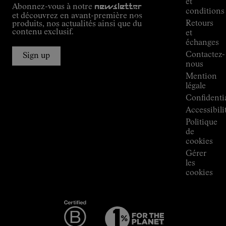
et
Abonnez-vous à notre
newsletter
guide
conditions
et découvrez en avant-première nos
Alpine
Retours
produits, nos actualités ainsi que du
Connections
contenu exclusif.
et
de
échanges
Kilian
Contactez-
Jornet
Sign up
nous
Boutiques
Mention
Press
légale
Room
Confidentia
Accessibili
Politique
de
cookies
Gérer
les
cookies