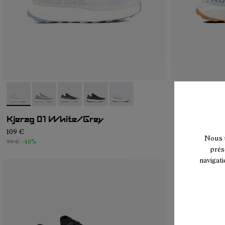
- N1ZKGM1-002
- N1ZKGM1-005
- N1ZKGM1-004
- N1ZKGM1-003
- N1ZKGM1-001
- N1ZKGM1-0
- N1Z
Kjerag 01 White/Grey
Kjerag 01 
109 €
99 €
Nous u
99 €
-40%
prés
navigati