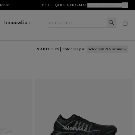
tenant !
BOUTIQUES NNORMAL
REJOIGNEZ-NOUS
MON 
Cherche ici
Innovation
9
ARTICLES
Ordonner par
:
Sélection NNormal