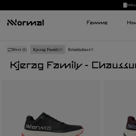
NNorm
Femme
Ho
Kjerag Family
Réinitialiser
filtrer
(1)
Kjerag Family - Chaus