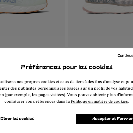
Continue
01
KGM1-005
- N1ZKGM1-004
- N1ZKGM1-003
- N1ZKGM1-002
- N1ZKGM1-005
- N1ZKGM1-004
- N1ZKGM1-00
- N1ZK
Préférences pour les cookies
Green/White
Kjerag 01 Beige
99 €
tilisons nos propres cookies et ceux de tiers à des fins d'analyse et po
enter des publicités personnalisées basées sur un profil de vos habitud
on (par exemple, les pages visitées). Vous pouvez obtenir plus d'inform
configurer vos préférences dans la
Politique en matière de cookies
.
Gérer les cookies
Accepter et Fermer