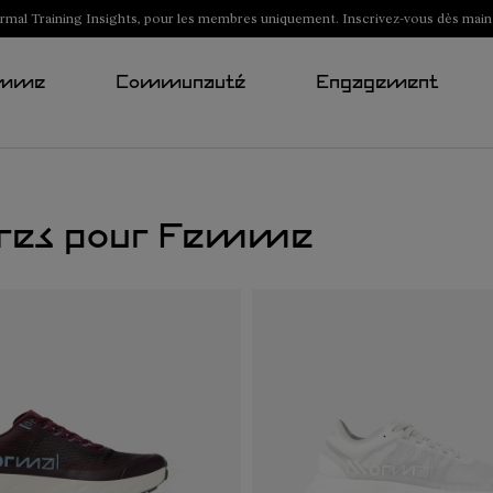
al Training Insights, pour les membres uniquement. Inscrivez-vous dès main
mme
Communauté
Engagement
sures pour Femme