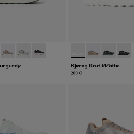
002
KGM2-008
- N1ZKGM2-007
- N1ZKGM2-006
- N1ZKGM2-001
- N1ZKSM1-001
- N1ZKSM1-006
- N1ZKSM1-00
- N1ZK
Burgundy
Kjerag Brut White
200 €