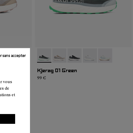
r sans accepter
3
GM1-002
- N1ZKGM1-001
- N1ZKGM1-004
- N1ZKGM1-005
- N1ZKGM1-003
- N1ZKGM1-002
- N1ZKGM1-001
Kjerag 01 Green
99 €
ur vous
es de
ations et