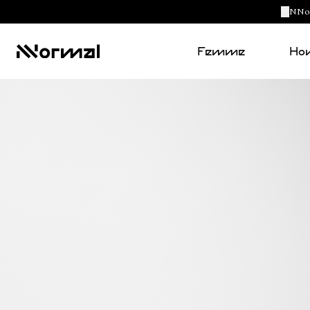
NNorm
Femme
Ho