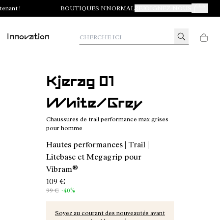
tenant !
BOUTIQUES NNORMAL
REJOIGNEZ-NOUS
Mes Com
Cherche ici
Innovation
Kjerag 01
White/Grey
Chaussures de trail performance max grises
pour homme
Hautes performances | Trail |
Litebase et Megagrip pour
Vibram®
109 €
99 €
-40%
Soyez au courant des nouveautés avant