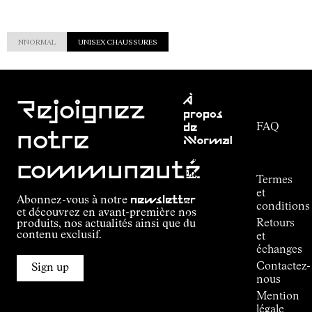
NNORMAL
UNISEX CHAUSSURES
Service
À
clientèle
Rejoignez
propos
FAQ
de
notre
NNormal
Suivi de
commande
Mission
communauté
Engagement
Termes
Outdoor
et
Abonnez-vous à notre
newsletter
guide
conditions
et découvrez en avant-première nos
Alpine
Retours
produits, nos actualités ainsi que du
Connections
contenu exclusif.
et
de
échanges
Kilian
Contactez-
Jornet
Sign up
nous
Boutiques
Mention
Press
légale