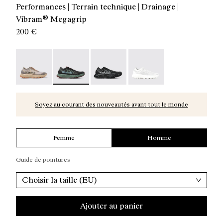
Performances | Terrain technique | Drainage |
Vibram® Megagrip
200 €
Kjerag Brut Brown / Orange - N1ZKSM1-006
Kjerag Brut Red/Green - N1ZKSM1-004 - Chaus
Kjerag Brut Black - N1ZKSM1-002
Kjerag Brut White - N1Z
Soyez au courant des nouveautés avant tout le monde
Femme
Homme
Guide de pointures
Choisir la taille (EU)
Ajouter au panier