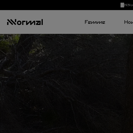
NNorm
Femme
Ho