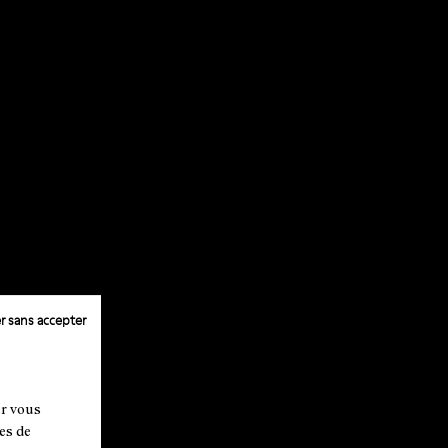
r sans accepter
ur vous
es de