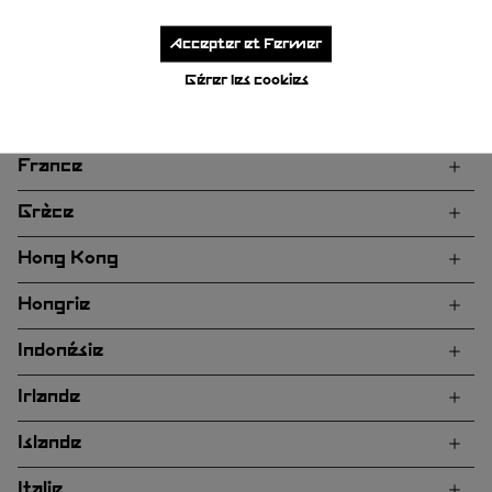
Espagne
Accepter et Fermer
Estonie
Gérer les cookies
Finlande
France
Grèce
Hong Kong
Hongrie
Indonésie
Irlande
Islande
Italie