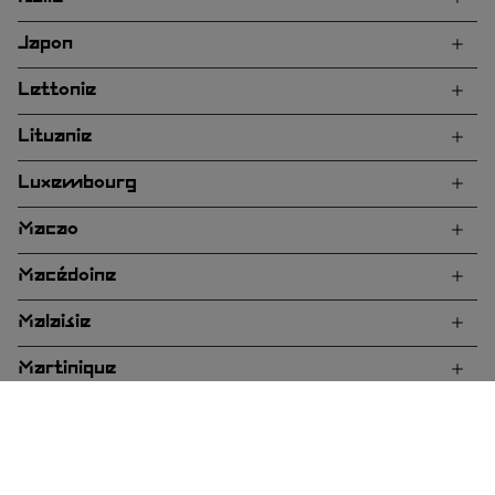
Japon
Lettonie
Lituanie
Luxembourg
Macao
Macédoine
Malaisie
Martinique
Mexique
Service
N. Zélande
À
clientèle