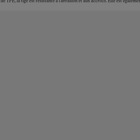
TPE, la tige est résistante à l’abrasion et aux accrocs. Elle est égalemen