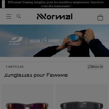
NNormal Training Insights, pour les membres uniquement. Inscrivez-
vous dès maintenant !
5
ARTICLES
filtrer
(1)
Sunglasses pour Femme