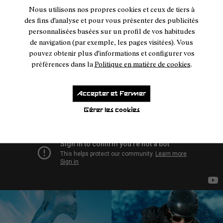
- NA9JK1U-005
- NA9JK1U-004
- NA9JK1U-003
- NA9JK1U-002
- NA9JK1U-001
Nous utilisons nos propres cookies et ceux de tiers à
des fins d'analyse et pour vous présenter des publicités
Intensity Kilian Jornet
personnalisées basées sur un profil de vos habitudes
Reactiv Brown
de navigation (par exemple, les pages visitées). Vous
224 €
pouvez obtenir plus d'informations et configurer vos
préférences dans la
Politique en matière de cookies
.
Accepter et Fermer
Gérer les cookies