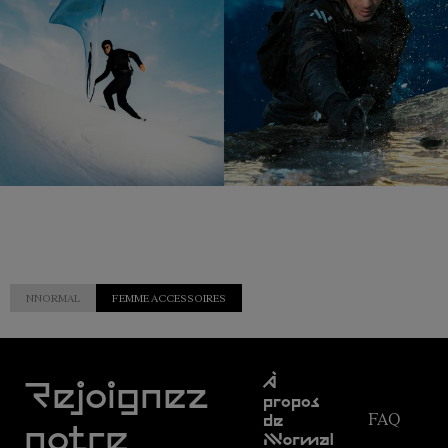
NNORMAL
FEMME ACCESSOIRES
Service
À
clientèle
Rejoignez
propos
FAQ
de
notre
NNormal
Suivi de