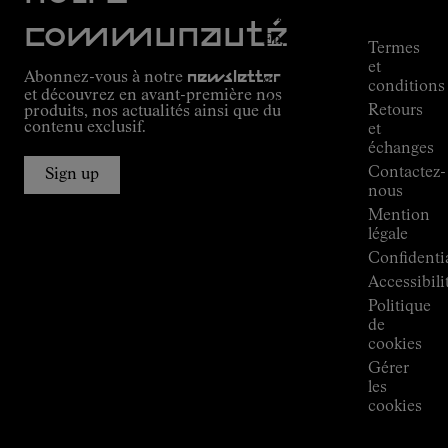
commande
Mission
communauté
Engagement
Termes
Outdoor
et
Abonnez-vous à notre
newsletter
guide
conditions
et découvrez en avant-première nos
Alpine
Retours
produits, nos actualités ainsi que du
Connections
contenu exclusif.
et
de
échanges
Kilian
Contactez-
Jornet
Sign up
nous
Boutiques
Mention
Press
légale
Room
Confidentia
Accessibili
Politique
de
cookies
Gérer
les
cookies