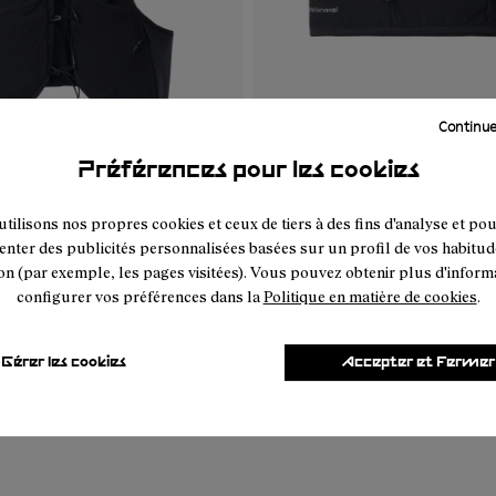
Continue
Préférences pour les cookies
Black
Run Belt Black
45 €
tilisons nos propres cookies et ceux de tiers à des fins d'analyse et po
enter des publicités personnalisées basées sur un profil de vos habitud
on (par exemple, les pages visitées). Vous pouvez obtenir plus d'inform
configurer vos préférences dans la
Politique en matière de cookies
.
Gérer les cookies
Accepter et Fermer