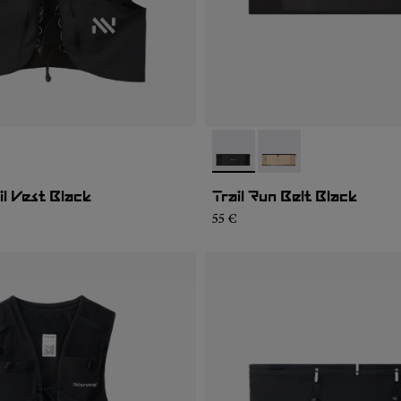
01
MV1U-002
- NA2RB2U-001
- NA2RB2U-002
il Vest Black
Trail Run Belt Black
55 €