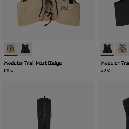
- NA1MV1U-002
- NA1MV1U-001
- NA1MV1U-0
- NA1
Modular Trail Vest Beige
Modular Tra
170 €
170 €