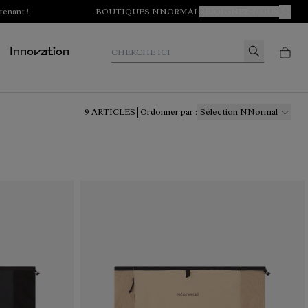
tenant !
BOUTIQUES NNORMAL
REJOIGNEZ-NOUS
MON 
Cherche ici
Innovation
9
ARTICLES
Ordonner par
:
Sélection NNormal