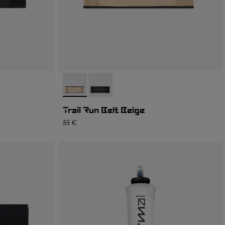
- NA2RB2U-002
- NA2RB2U-001
Trail Run Belt Beige
55 €