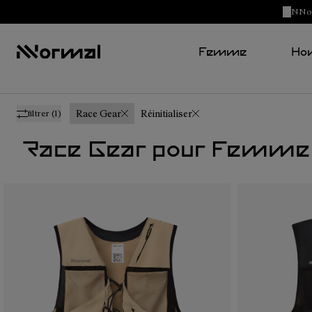
NNorm
Femme
Ho
Race Gear
Réinitialiser
filtrer
(1)
Race Gear pour Femme