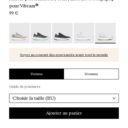
pour Vibram®
99 €
Kjerag 01 Beige - N1ZKGM1-005
Kjerag 01 Green - N1ZKGM1-004
Kjerag 01 Black/Grey - N1ZKGM1-0
Kjerag 01 White/Grey - 
Kjerag 01 Gree
Soyez au courant des nouveautés avant tout le monde
Femme
Homme
Guide de pointures
Choisir la taille (EU)
Ajouter au panier