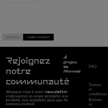
NNORMAL
FEMME VÊTEMENT
Service
À
clientèle
Rejoignez
propos
FAQ
de
notre
NNormal
Suivi de
commande
Mission
communauté
Engagement
Termes
Outdoor
et
Abonnez-vous à notre
newsletter
guide
conditions
et découvrez en avant-première nos
Alpine
Retours
produits, nos actualités ainsi que du
Connections
contenu exclusif.
et
de