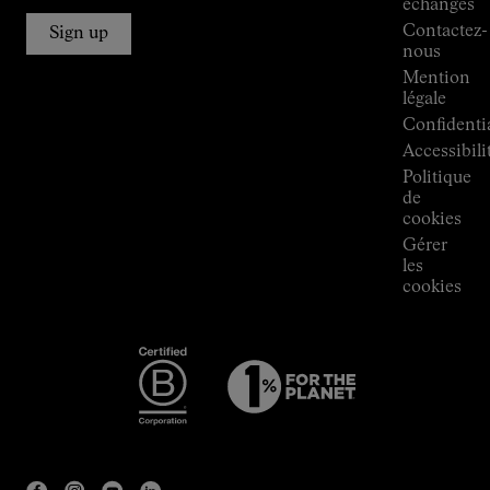
échanges
Kilian
Contactez-
Jornet
Sign up
nous
Boutiques
Mention
Press
légale
Room
Confidentia
Accessibili
Politique
de
cookies
Gérer
les
cookies