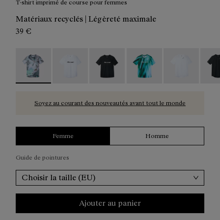
T-shirt imprimé de course pour femmes
Matériaux recyclés | Légèreté maximale
39 €
Race T-Shirt W Nature AI Print - N1CWTS2-007 - T-shir
Race T-Shirt NN W White - N1CWTS2-005
Race T-Shirt NN W Black - N1CWTS
Race T-Shirt W Print - 
Race T-Shirt W
Race 
Soyez au courant des nouveautés avant tout le monde
Femme
Homme
Guide de pointures
Choisir la taille (EU)
Ajouter au panier