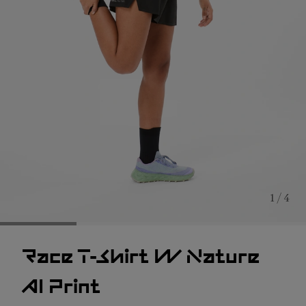
1 / 4
Race T-Shirt W Nature
AI Print