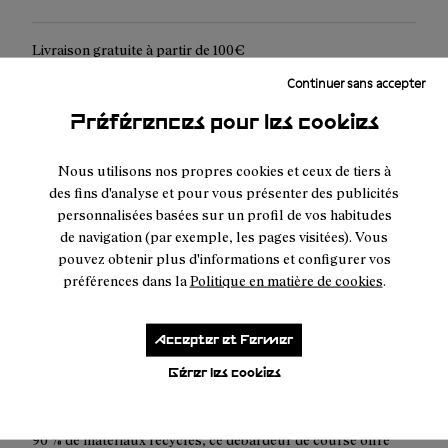
Livraison gratuite à partir de 100€
Continuer sans accepter
Retours et échanges sous 30 jours.
Préférences pour les cookies
Livraison express neutre en carbone maintenant disponible.
Nous utilisons nos propres cookies et ceux de tiers à
des fins d'analyse et pour vous présenter des publicités
personnalisées basées sur un profil de vos habitudes
de navigation (par exemple, les pages visitées). Vous
Description
pouvez obtenir plus d'informations et configurer vos
préférences dans la
Politique en matière de cookies
.
Le nouveau T-shirt Race de NNormal vous offrira une
expérience de course supérieure grâce à sa conception
améliorée. Fabriqué à partir de matériaux recyclés et grâce à
Accepter et Fermer
un nouveau design basé sur les couleurs de la nature.
Gérer les cookies
Fabriqué à partir de matériaux recyclés: Fabriqué à partir de
90 % de matériaux recyclés, ce débardeur de course offre