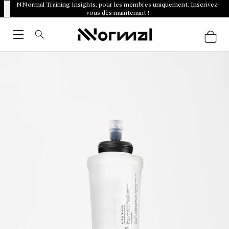
NNormal Training Insights, pour les membres uniquement. Inscrivez-
vous dès maintenant !