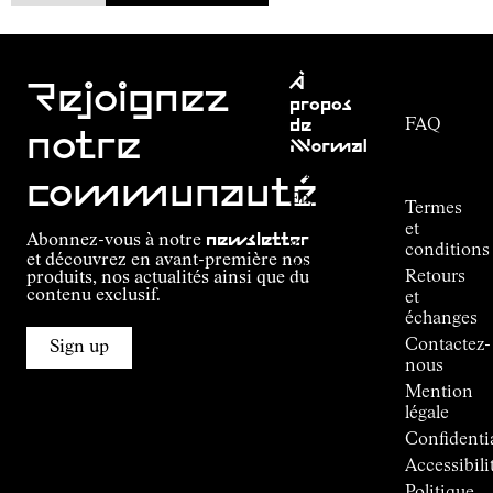
Service
À
clientèle
Rejoignez
propos
FAQ
de
notre
NNormal
Suivi de
commande
Mission
communauté
Engagement
Termes
Outdoor
et
Abonnez-vous à notre
newsletter
guide
conditions
et découvrez en avant-première nos
Alpine
Retours
produits, nos actualités ainsi que du
Connections
contenu exclusif.
et
de
échanges
Kilian
Contactez-
Jornet
Sign up
nous
Boutiques
Mention
Press
légale
Room
Confidentia
Accessibili