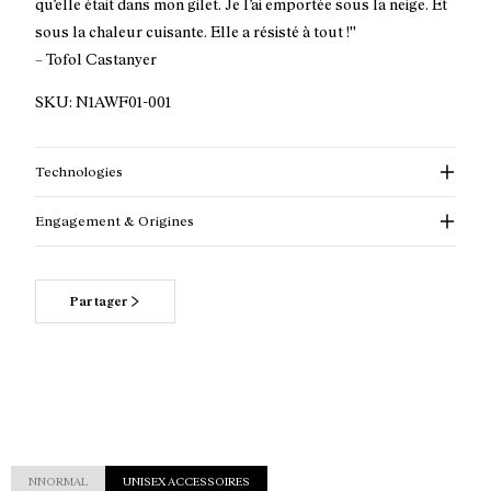
qu’elle était dans mon gilet. Je l’ai emportée sous la neige. Et
sous la chaleur cuisante. Elle a résisté à tout !''
– Tofol Castanyer
SKU:
N1AWF01-001
Technologies
Engagement & Origines
Partager
Pour en savoir plus sur nos engagements
NNORMAL
UNISEX ACCESSOIRES