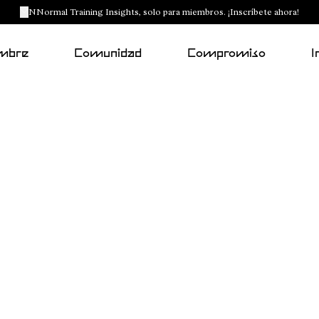
NNormal Training Insights, solo para miembros. ¡Inscríbete ahora!
mbre
Comunidad
Compromiso
I