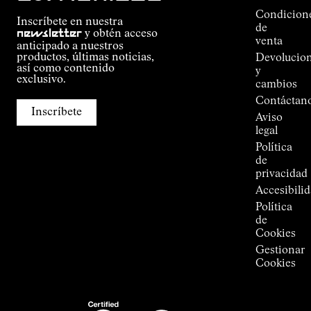
Alpine
Condicion
Inscríbete en nuestra
Connections
de
newsletter
y obtén acceso
de
venta
anticipado a nuestros
Kilian
productos, últimas noticias,
Devolucio
Jornet
así como contenido
y
Tiendas
exclusivo.
cambios
Press
Contáctan
Room
Inscríbete
Aviso
legal
Política
de
privacidad
Accesibili
Política
de
Cookies
Gestionar
Cookies