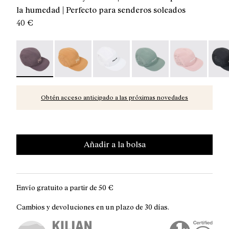
la humedad | Perfecto para senderos soleados
40 €
Race Cap Purple - N1ARC03-007 - Gorra Race de NNorm
Race Cap Orange - N1ARC03-006
Race Cap White - N1ARC03-004
Race Cap Green - N1ARC
Race Cap Dusty
Race 
Obtén acceso anticipado a las próximas novedades
Añadir a la bolsa
Envío gratuito a partir de
50 €
Cambios y devoluciones en un plazo de 30 días.