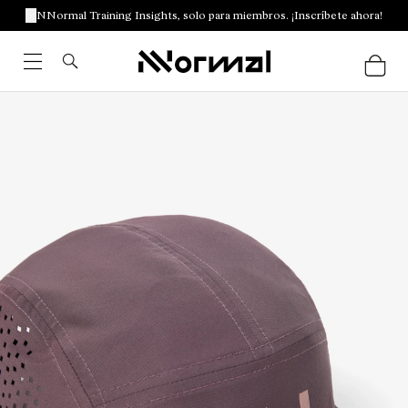
NNormal Training Insights, solo para miembros. ¡Inscríbete ahora!