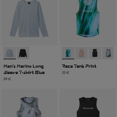
- N2CMML1-002
- N2CMML1-001
- N1CMRT2-002
- N1CMRT2-006
- N1CMRT2-0
- N1CM
Men's Merino Long
Race Tank Print
33 €
Sleeve T-shirt Blue
59 €