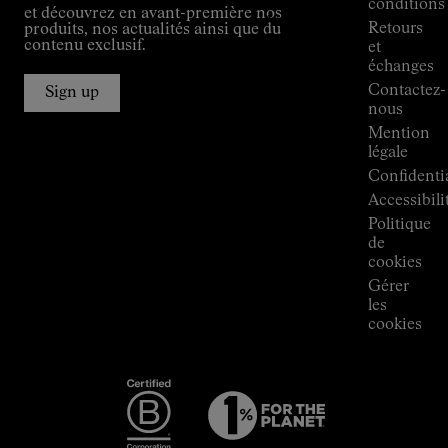
conditions
et découvrez en avant-première nos
Alpine
Retours
produits, nos actualités ainsi que du
Connections
contenu exclusif.
et
de
échanges
Kilian
Contactez-
Jornet
Sign up
nous
Boutiques
Mention
Press
légale
Room
Confidentia
Accessibili
Politique
de
cookies
Gérer
les
cookies