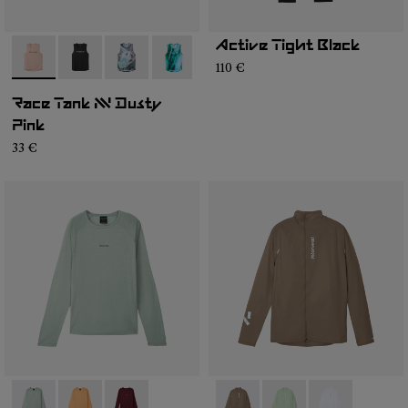
Active Tight Black
- N1CMRT2-006
- N1CMRT2-005
- N1CMRT2-004
- N1CMRT2-002
110 €
Race Tank NN Dusty
Pink
33 €