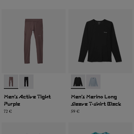
- N2CMAT1-002
- N2CMAT1-001
- N2CMML1-001
- N2CMML1-002
Men's Active Tight
Men's Merino Long
Purple
Sleeve T-shirt Black
72 €
59 €