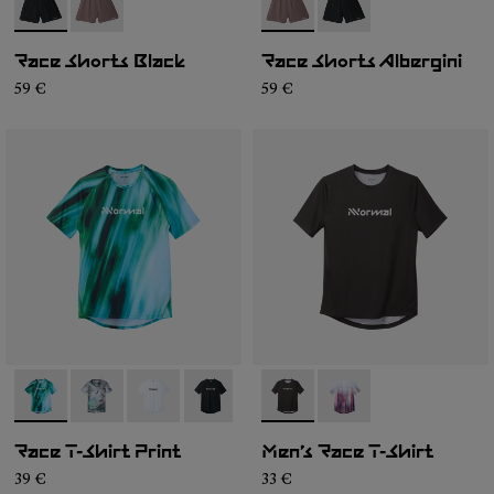
- N1CMRS2-001
- N1CMRS2-002
- N1CMRS2-002
- N1CMRS2-001
Race Shorts Black
Race Shorts Albergini
59 €
59 €
- N1CMTS2-003
- N1CMTS2-007
- N1CMTS2-005
- N1CMTS2-004
- N1CMTS2-001
- N1CMTS1-001
- N1CMTS1-003
Race T-Shirt Print
Men’s Race T-Shirt
39 €
33 €