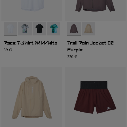
- N1CMTS2-005
- N1CMTS2-007
- N1CMTS2-004
- N1CMTS2-003
- N1CMTS2-001
- NC1RJ1M-001
- NC1RJ1M-002
Race T-Shirt NN White
Trail Rain Jacket 02
39 €
Purple
220 €