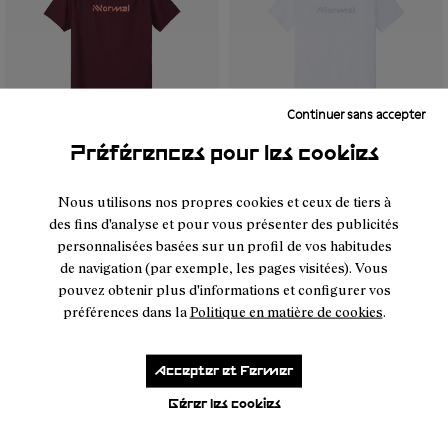
Continuer sans accepter
Préférences pour les cookies
- NC2TS1M-003
- NC2TS1M-004
- NC2TS1M-002
- NC2TS1M-001
- NC2TS1M-004
- NC2TS1M-003
- NC2TS1M-0
- NC2T
Nous utilisons nos propres cookies et ceux de tiers à
des fins d'analyse et pour vous présenter des publicités
Race T-shirt 02
Race T-shirt 02 White
personnalisées basées sur un profil de vos habitudes
60 €
Burgundy
de navigation (par exemple, les pages visitées). Vous
60 €
pouvez obtenir plus d'informations et configurer vos
préférences dans la
Politique en matière de cookies
.
Accepter et Fermer
Gérer les cookies