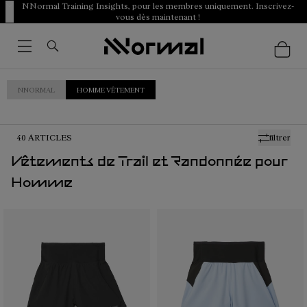
NNormal Training Insights, pour les membres uniquement. Inscrivez-
vous dès maintenant !
NNORMAL
HOMME VÊTEMENT
40
ARTICLES
filtrer
Vêtements de Trail et Randonnée pour
Homme