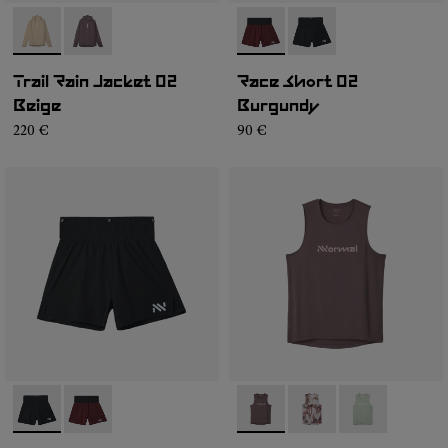
- NC1RJ1M-002
- NC1RJ1M-001
- NC4SH1M-002
- NC4SH1M-003
Trail Rain Jacket 02
Race Short 02
Beige
Burgundy
220 €
90 €
- NC4SH1M-003
- NC4SH1M-002
- NC2TT1M-001
- NC2TT1M-003
- NC2TT1M-0