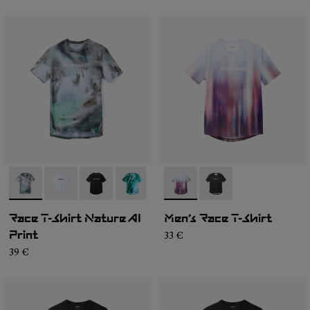
- N1CMTS2-007
- N1CMTS2-005
- N1CMTS2-004
- N1CMTS2-003
- N1CMTS2-001
- N1CMTS1-003
- N1CMTS1-001
Race T-Shirt Nature AI
Men’s Race T-Shirt
33 €
Print
39 €