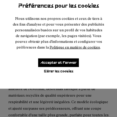
Préférences pour les cookies
Livraison gratuite à partir de
50 €
Nous utilisons nos propres cookies et ceux de tiers à
Droits et taxes inclus
des fins d'analyse et pour vous présenter des publicités
Retours et échanges sous 30 jours.
personnalisées basées sur un profil de vos habitudes
de navigation (par exemple, les pages visitées). Vous
Livraison express neutre en carbone maintenant disponible.
pouvez obtenir plus d'informations et configurer vos
préférences dans la
Politique en matière de cookies
.
Accepter et Fermer
Gérer les cookies
Description
Révolutionnez votre course avec le t-shirt de course
amélioré de NNormal, désormais fabriqué à partir de
matériaux recyclés de qualité supérieure pour une
respirabilité et une légèreté inégalées. Ce modèle écologique
et ajusté surpasse ses prédécesseurs, offrant une coupe
confortable d’une taille plus grande, parfaite pour toutes les