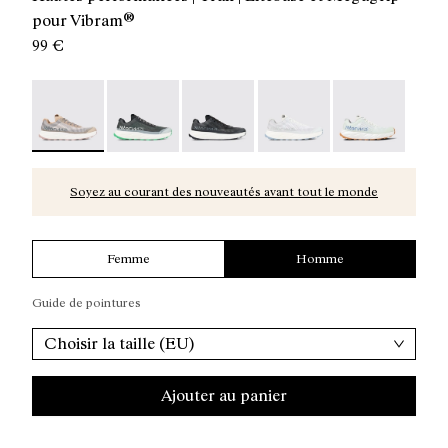
pour Vibram®
99 €
Kjerag 01 Beige - N1ZKGM1-005 - Chaussures de trail p
Kjerag 01 Green - N1ZKGM1-004
Kjerag 01 Black/Grey - N1ZKGM1-0
Kjerag 01 White/Grey - 
Kjerag 01 Gree
Soyez au courant des nouveautés avant tout le monde
Femme
Homme
Guide de pointures
Choisir la taille (EU)
Ajouter au panier