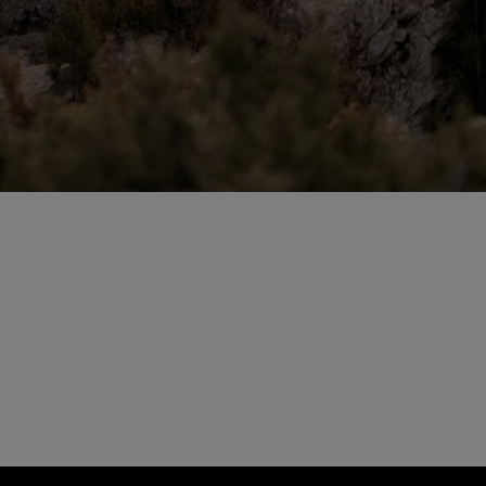
All
Kjerag
Tomir
Kboix
shoes