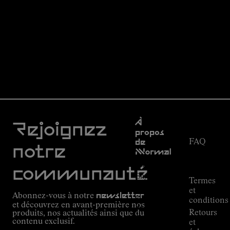
Service
À
clientèle
Rejoignez
propos
FAQ
de
notre
NNormal
Suivi de
commande
Mission
communauté
Engagement
Termes
Outdoor
et
Abonnez-vous à notre
newsletter
guide
conditions
et découvrez en avant-première nos
Alpine
Retours
produits, nos actualités ainsi que du
Connections
contenu exclusif.
et
de