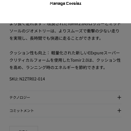
ナイロン糸のステッチと新しく滑り止めのついたシューレー
Manage Cookies
スです。
より長く走れます： 改良されたTomir2.0のロッカーとミッド
ソールのジオメトリーは、よりスムーズで衝撃の少ない走り
を実現し、長時間でも快適に走ることができます。
クッション性も向上： 軽量化された新しいEExpureスーパー
クリティカルフォームを使用したTomir 2.0は、クッション性
を高め、ランニング時のエネルギーを節約できます。
SKU:
N2ZTR02-014
テクノロジー
コミットメント