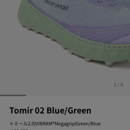
1 / 5
Tomir 02 Blue/Green
トミール2.0|VIBRAM®Megagrip|Green/Blue