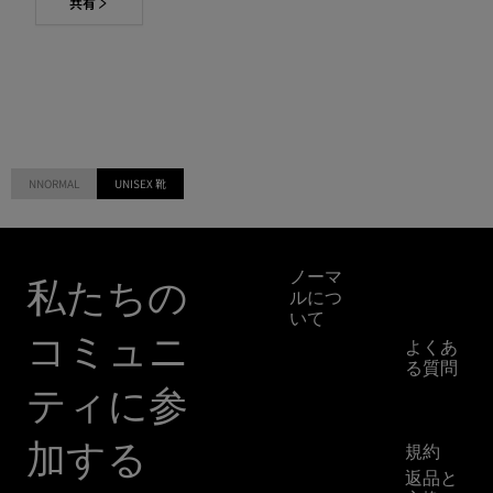
共有
NNORMAL
UNISEX 靴
カスタ
ノーマ
マーサ
私たちの
ルにつ
ービス
いて
コミュニ
ミッシ
よくあ
ョン
る質問
コミッ
ご注文
ティに参
トメン
確認
ト
加する
規約
アウト
ドアガ
返品と