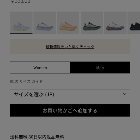
￥33,000
Tomir 02 Blue/Green - N2ZTR02-014
Tomir 02 Blue - N2ZTR02-013
Tomir 02 Orange - N2ZTR02-010
Tomir 02 Green - N2ZTR0
Tomir 02 White
Tomir
最新情報をいち早くチェック
Women
Men
靴 の サイズ ガイド
サイズを選ぶ (JP)
お買い物かごへ追加する
送料無料 30日以内返品無料