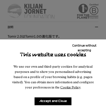
説明
Tomir 2.0はTomir1.0の進化版です。
Continue without
Tomir 2.0は、最も多用途で快適なモデルであるTomir1.0のア
accepting
ップグレードバージョンです。この新しいシューズは、
This website uses cookies
NNormalコミュニティからのフィードバックに耳を傾け、あ
なたのトレイルランニングやアウトドア体験をより充実した
We use our own and third-party cookies for analytical
ものにすることを目指して誕生しました。
purposes and to show you personalised advertising
based on a profile of your browsing habits (e.g. pages
visited). You can obtain more information and configure
より強くなりました： 長い研究プロセスを経て、私たちは前
your preferences in the
Cookie Policy
.
バージョンよりもさらに耐久性、耐性、快適性に優れたシュ
ーズを開発しました。その鍵は、アッパーとミッドソールに
新素材を採用したことにあります： ミッドソール上部の360°
Accept and Close