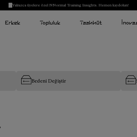
Yalnızca üyelere özel NNormal Training Insights. Hemen kaydolun!
Erkek
Topluluk
Taahhüt
İnova
Bedeni Değiştir
?