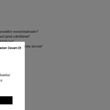
 garantiler sunulmaktadır?
sıl iptal edebilirim?
ebilirim?
e ne zaman geri ödeme alırım?
meden Devam Et
klamlar
ez