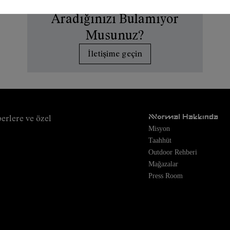
Aradığınızı Bulamıyor
Musunuz?
İletişime geçin
NNormal Hakkında
erlere ve özel
Misyon
Taahhüt
Outdoor Rehberi
Mağazalar
Press Room