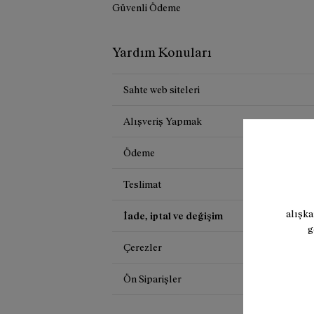
Güvenli Ödeme
Yardım Konuları
Sahte web siteleri
Alışveriş Yapmak
Ödeme
Teslimat
alışka
İade, iptal ve değişim
g
Çerezler
Ön Siparişler