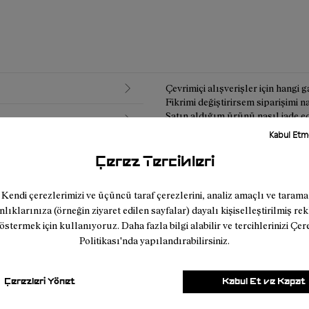
Çevrimiçi alışverişler için hangi
Fikrimi değiştirirsem siparişimi na
Satın aldığım ürünü nasıl iade ed
Online bir siparişi iade ettiğimd
Kabul Et
İade Koşulları
Çerez Tercihleri
Kendi çerezlerimizi ve üçüncü taraf çerezlerini, analiz amaçlı ve tarama
nlıklarınıza (örneğin ziyaret edilen sayfalar) dayalı kişiselleştirilmiş re
östermek için kullanıyoruz. Daha fazla bilgi alabilir ve tercihlerinizi Çer
Politikası'nda yapılandırabilirsiniz.
Çerezleri Yönet
Kabul Et ve Kapat