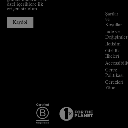
güncel haberlere ve
Taahhüt
takibi
özel içeriklere ilk
Outdoor
erişen siz olun.
Rehberi
Şartlar
Mağazalar
ve
Kaydol
Press
Koşullar
Room
İade ve
Değişimler
İletişim
Gizlilik
İlkeleri
Accessibili
Çerez
Politikası
Çerezleri
Yönet