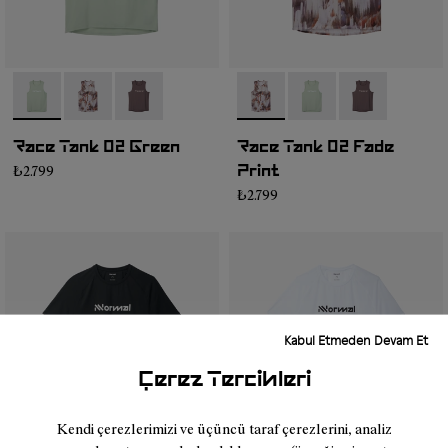
- NC2TT1M-002
- NC2TT1M-003
- NC2TT1M-001
- NC2TT1M-003
- NC2TT1M-002
- NC2TT1M-0
Race Tank 02 Green
Race Tank 02 Fade
₺2.799
Print
₺2.799
Kabul Etmeden Devam Et
Çerez Tercihleri
Kendi çerezlerimizi ve üçüncü taraf çerezlerini, analiz