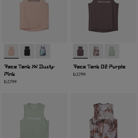
- N1CMRT2-006
- N1CMRT2-005
- N1CMRT2-004
- NC2TT1M-001
- NC2TT1M-003
- NC2TT1M-0
Race Tank NN Dusty
Race Tank 02 Purple
₺2.799
Pink
₺2.799