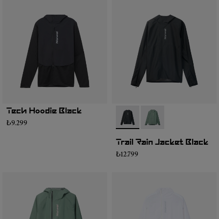
Tech Hoodie Black
- N2CMRJ1-001
- N2CMRJ1-002
₺9.299
Trail Rain Jacket Black
₺12.799