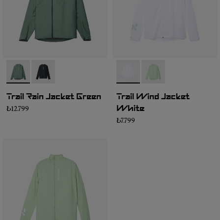
- N2CMRJ1-002
- N2CMRJ1-001
- N1CMWJ1-001
- N1CMWJ1-002
Trail Rain Jacket Green
Trail Wind Jacket
₺12.799
White
₺7.799