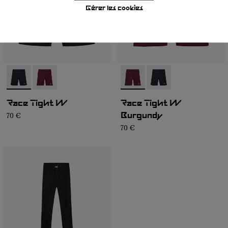
Gérer les cookies
- NC4ST1W-001
- NC4ST1W-002
- NC4ST1W-002
- NC4ST1W-001
Race Tight W
Race Tight W
70 €
Burgundy
70 €