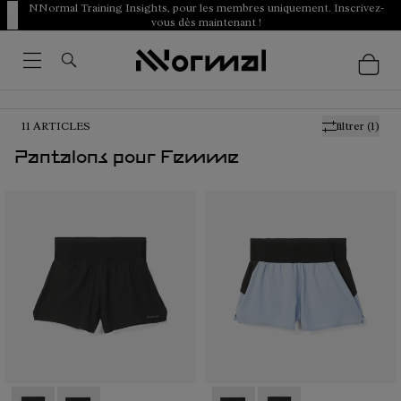
NNormal Training Insights, pour les membres uniquement. Inscrivez-
vous dès maintenant !
11
ARTICLES
filtrer
(1)
Pantalons pour Femme