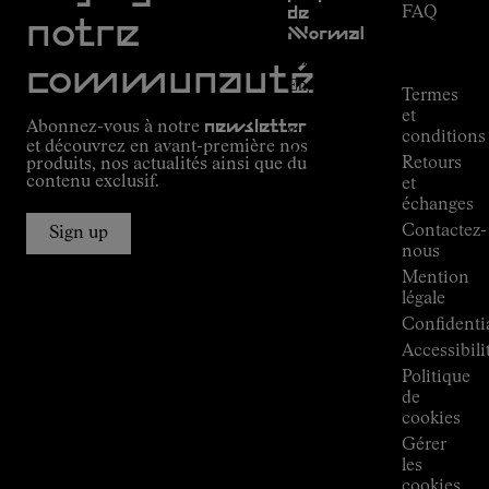
FAQ
de
notre
NNormal
Suivi de
commande
Mission
communauté
Engagement
Termes
Outdoor
et
Abonnez-vous à notre
newsletter
guide
conditions
et découvrez en avant-première nos
Alpine
Retours
produits, nos actualités ainsi que du
Connections
contenu exclusif.
et
de
échanges
Kilian
Contactez-
Jornet
Sign up
nous
Boutiques
Mention
Press
légale
Room
Confidentia
Accessibili
Politique
de
cookies
Gérer
les
cookies