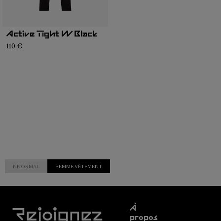
Active Tight W Black
110 €
NNORMAL
FEMME VÊTEMENT
Service
À
clientèle
Rejoignez
propos