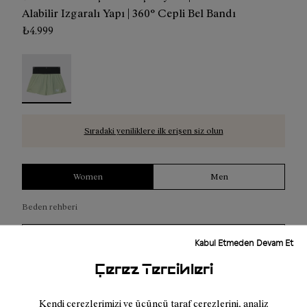
Alabilir Izgaralı Yapı | 360° Cepli Bel Bandı
₺4.999
Race Short 02 W Green - NC4SH1W-002 - Yeşil Kadın Yar
Sıradaki yeniliklere ilk erişen siz olun
Women
Men
Beden rehberi
Beden seçin (EU)
Kabul Etmeden Devam Et
Çerez Tercihleri
Sepete Ekle
Kendi çerezlerimizi ve üçüncü taraf çerezlerini, analiz