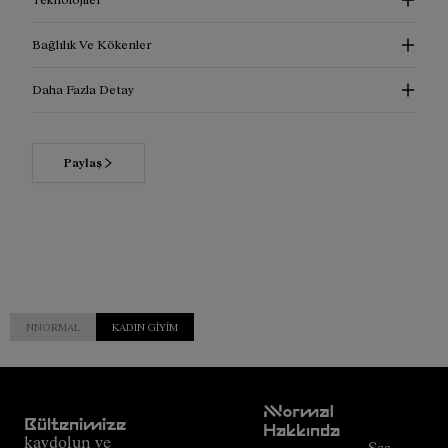
Bağlılık Ve Kökenler
Daha Fazla Detay
Paylaş
NNORMAL
KADIN GIYIM
Müşteri
NNormal
Hizmetleri
Bültenimize
Hakkında
kaydolun ve