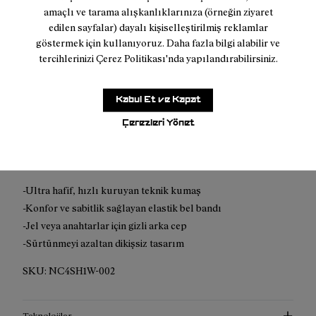
amaçlı ve tarama alışkanlıklarınıza (örneğin ziyaret
2250 TL üzeri alışverişlerde ücretsiz kargo
edilen sayfalar) dayalı kişiselleştirilmiş reklamlar
göstermek için kullanıyoruz. Daha fazla bilgi alabilir ve
tercihlerinizi Çerez Politikası'nda yapılandırabilirsiniz.
Kabul Et ve Kapat
Açıklama
Çerezleri Yönet
Yüksek performanslı trail koşusu için tasarlanan bu şortlar,
nefes alabilirlik ve özgür hareket sağlar.
-Ultra hafif, hızlı kuruyan teknik kumaş
-Konfor ve sabitlik sağlayan elastik bel bandı
-Jel veya anahtarlar için gizli arka cep
-Sürtünmeyi azaltan dikişsiz tasarım
SKU:
NC4SH1W-002
Teknolojiler