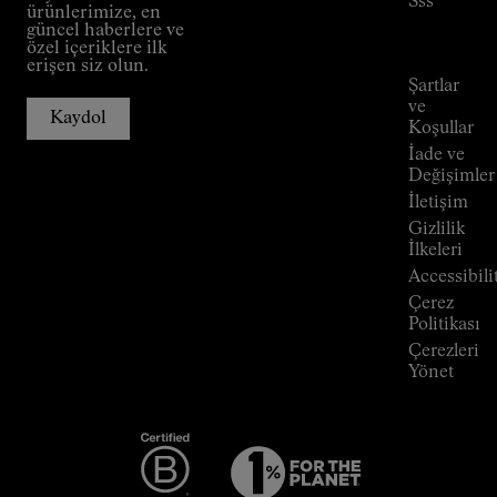
Sss
Misyon
ürünlerimize, en
Sipariş
güncel haberlere ve
Taahhüt
takibi
özel içeriklere ilk
Outdoor
erişen siz olun.
Rehberi
Şartlar
Mağazalar
ve
Kaydol
Press
Koşullar
Room
İade ve
Değişimler
İletişim
Gizlilik
İlkeleri
Accessibili
Çerez
Politikası
Çerezleri
Yönet