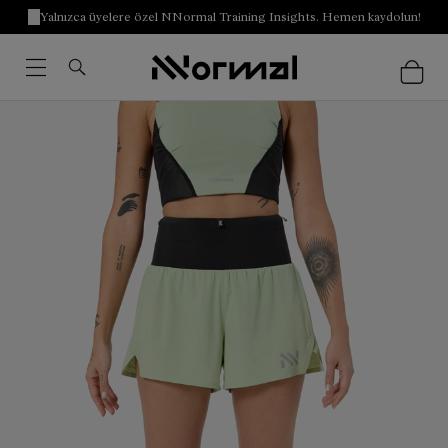
Yalnızca üyelere özel NNormal Training Insights. Hemen kaydolun!