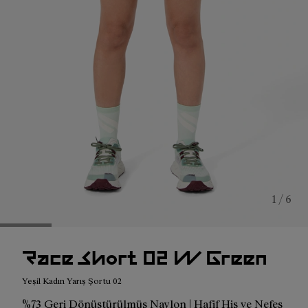
1 / 6
Race Short 02 W Green
Yeşil Kadın Yarış Şortu 02
%73 Geri Dönüştürülmüş Naylon | Hafif His ve Nefes