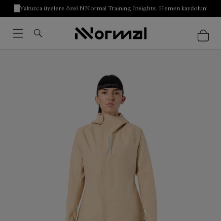
Yalnızca üyelere özel NNormal Training Insights. Hemen kaydolun!