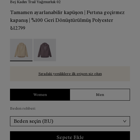
Bej Kadın Trail Yağmurluk 02
Tamamen ayarlanabilir kapüşon | Fırtına geçirmez
kapanış | %100 Geri Dönüştürülmüş Polyester
₺12.799
Trail Rain Jacket 02 W Beige - NC1RJ1W-002 - Bej Kadın 
Trail Rain Jacket 02 W Purple - NC1RJ1W-001
Sıradaki yeniliklere ilk erişen siz olun
Women
Men
Beden rehberi
Beden seçin (EU)
Sepete Ekle