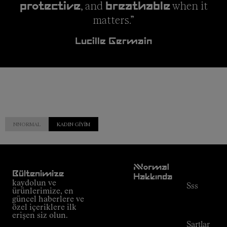
, and
when it
protective
breathable
matters.”
Lucille Germain
NNORMAL
KADIN GIYIM
Müşteri
NNormal
Hizmetleri
Bültenimize
Hakkında
kaydolun ve
Sss
Misyon
ürünlerimize, en
Sipariş
güncel haberlere ve
Taahhüt
takibi
özel içeriklere ilk
Outdoor
erişen siz olun.
Rehberi
Şartlar